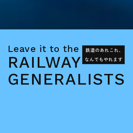
Leave it to the
鉄
道
の
あ
れ
こ
れ
、
RAILWAY
な
ん
で
も
や
れ
ま
す
GENERALISTS